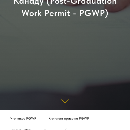
Канаду (Post-Graduation
Work Permit - PGWP)
Что такое PGWP
Кто имеет право на PGWP
PGWP в 2026
Языковые требования