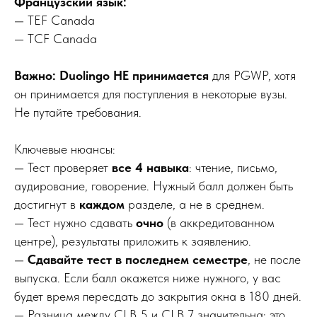
Французский язык:
— TEF Canada
— TCF Canada
Важно: Duolingo НЕ принимается
для PGWP, хотя
он принимается для поступления в некоторые вузы.
Не путайте требования.
Ключевые нюансы:
— Тест проверяет
все 4 навыка
: чтение, письмо,
аудирование, говорение. Нужный балл должен быть
достигнут в
каждом
разделе, а не в среднем.
— Тест нужно сдавать
очно
(в аккредитованном
центре), результаты приложить к заявлению.
—
Сдавайте тест в последнем семестре
, не после
выпуска. Если балл окажется ниже нужного, у вас
будет время пересдать до закрытия окна в 180 дней.
— Разница между CLB 5 и CLB 7 значительна: это