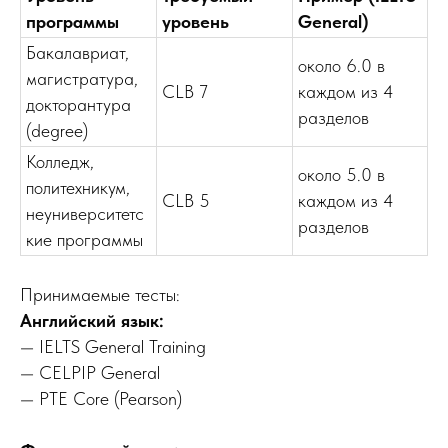
программы
уровень
General)
Бакалавриат,
около 6.0 в
магистратура,
CLB 7
каждом из 4
докторантура
разделов
(degree)
Колледж,
около 5.0 в
политехникум,
CLB 5
каждом из 4
неуниверситетс
разделов
кие программы
Принимаемые тесты:
Английский язык:
— IELTS General Training
— CELPIP General
— PTE Core (Pearson)