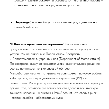
дополнительные документы (Request for Further Information) —
отвечаем оперативно и юридически грамотно.
Переводы:
при необходимости - перевод документов на
английский язык.
⚖️
Важная правовая информация:
Наша компания
предоставляет независимые консалтинговые и переводческие
услуги. Мы не связаны с Посольством Австралии
и Департаментом внутренних дел (Department of Home Affairs).
По австралийскому законодательству, окончательное решение
всегда принимает только визовый офицер.
Мы работаем честно и открыто: не занимаемся поиском работы
в Австралии, иммиграционными программами (PR) или
беженством. Мы гарантируем академическое качество перевода
документов, безупречную логику вашего досье и техническую
точность заполнения системы ImmiAccount, что сводит риски
нелепых ошибок к абсолютному нулю.