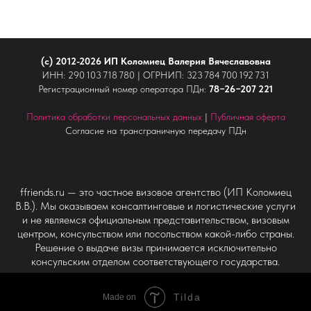
(c) 2012-2026 ИП Коломиец Валерия Вячеславовна
ИНН: 290 103 718 780 | ОГРНИП: 323 784 700 192 731
Регистрационный номер оператора ПДн:
78−26−207 221
Политика обработки персональных данных
|
Публичная оферта
Согласие на трансграничную передачу ПДн
ffriends.ru — это частное визовое агентство (ИП Коломиец
В.В.). Мы оказываем консалтинговые и логистические услуги
и не являемся официальным представительством, визовым
центром, консульством или посольством какой-либо страны.
Решение о выдаче визы принимается исключительно
консульским отделом соответствующего государства.
Tilda
Made on